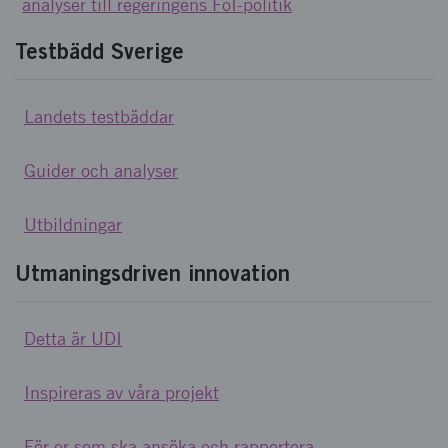
analyser till regeringens FoI-politik
Testbädd Sverige
Landets testbäddar
Guider och analyser
Utbildningar
Utmaningsdriven innovation
Detta är UDI
Inspireras av våra projekt
För er som ska ansöka och rapportera