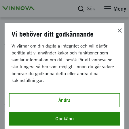
Sök
Meny
Start
Vi behöver ditt godkännande
Webbplatskarta
Vi värnar om din digitala integritet och vill därför
berätta att vi använder kakor och funktioner som
samlar information om ditt besök för att vinnova.se
Här visar vi en översikt över webbplatsen
ska fungera så bra som möjligt. Innan du går vidare
behöver du godkänna detta eller ändra dina
kakinställningar.
Ändra
Så stöttar vi innovation
Godkänn
Vi öppnar upp för innovation