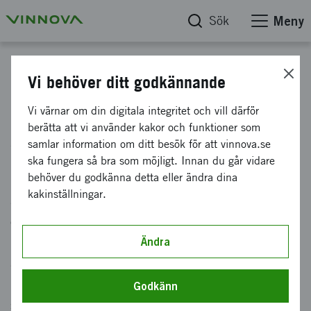
Sök
Meny
Digital omställning
Vi behöver ditt godkännande
Nästa generations digitala
Vi värnar om din digitala integritet och vill därför
berätta att vi använder kakor och funktioner som
system och lösningar
samlar information om ditt besök för att vinnova.se
ska fungera så bra som möjligt. Innan du går vidare
behöver du godkänna detta eller ändra dina
Uppkopplade system, data, AI och annan
kakinställningar.
avancerad teknik har fått en alltmer central roll
och driver förändring inom många sektorer. Vi
möter specifika behov och möjliggör utveckling
Ändra
av nästa generations digitala system och
lösningar tillsammans med näringsliv, offentlig
Godkänn
sektor och civilsamhället.