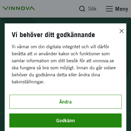
Sök
Meny
Vi är Sveriges
Vi behöver ditt godkännande
innovationsmyndighet
Vi värnar om din digitala integritet och vill därför
berätta att vi använder kakor och funktioner som
samlar information om ditt besök för att vinnova.se
Vinnova öppnar upp för innovation som ger
ska fungera så bra som möjligt. Innan du går vidare
hållbara lösningar och stärker svensk
behöver du godkänna detta eller ändra dina
konkurrenskraft. Vill du vara med och skapa
kakinställningar.
systemförändring tillsammans med oss?
Ändra
Godkänn
Så stöttar vi innovation