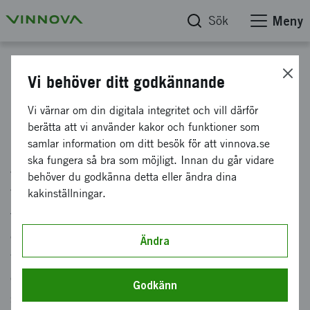
Sök
Meny
Start
Vi behöver ditt godkännande
Finansiering av innovation
Vi värnar om din digitala integritet och vill därför
berätta att vi använder kakor och funktioner som
samlar information om ditt besök för att vinnova.se
Här berättar vi hur det går till att ansöka och
ska fungera så bra som möjligt. Innan du går vidare
vad som krävs för att söka finansiering hos
behöver du godkänna detta eller ändra dina
Vinnova. Innan ni ansöker behöver ni veta
kakinställningar.
vilken typ av innovationsprojekt vi ger stöd till
och vad vi förväntar oss av de organisationer vi
Ändra
finansierar. Ni söker sedan finansiering från
oss genom våra erbjudanden (eller utlysningar,
Godkänn
som de också kallas). Därför behöver ni hitta