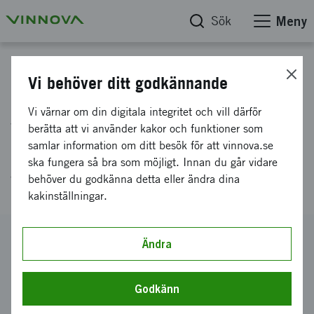
Sök
Meny
Projektdatabas
Vi behöver ditt godkännande
Införandet av Digital
Vi värnar om din digitala integritet och vill därför
Vinterväglagsinformation för
berätta att vi använder kakor och funktioner som
samlar information om ditt besök för att vinnova.se
Effektiv och Hållbar Kommunal
ska fungera så bra som möjligt. Innan du går vidare
Vinterväghållning
behöver du godkänna detta eller ändra dina
kakinställningar.
Diarienummer
Ändra
2021-01062
Koordinator
Godkänn
Viapm AB