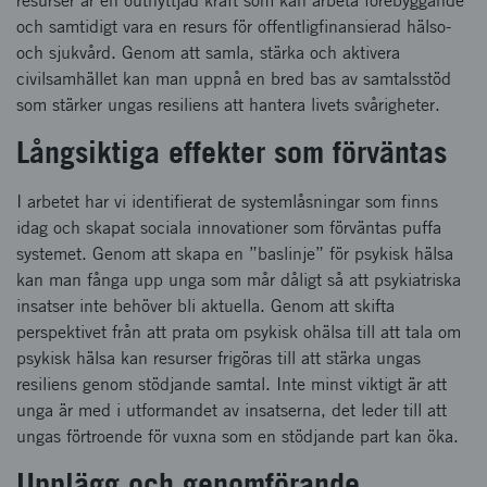
resurser är en outnyttjad kraft som kan arbeta förebyggande
och samtidigt vara en resurs för offentligfinansierad hälso-
och sjukvård. Genom att samla, stärka och aktivera
civilsamhället kan man uppnå en bred bas av samtalsstöd
som stärker ungas resiliens att hantera livets svårigheter.
Långsiktiga effekter som förväntas
I arbetet har vi identifierat de systemlåsningar som finns
idag och skapat sociala innovationer som förväntas puffa
systemet. Genom att skapa en ”baslinje” för psykisk hälsa
kan man fånga upp unga som mår dåligt så att psykiatriska
insatser inte behöver bli aktuella. Genom att skifta
perspektivet från att prata om psykisk ohälsa till att tala om
psykisk hälsa kan resurser frigöras till att stärka ungas
resiliens genom stödjande samtal. Inte minst viktigt är att
unga är med i utformandet av insatserna, det leder till att
ungas förtroende för vuxna som en stödjande part kan öka.
Upplägg och genomförande