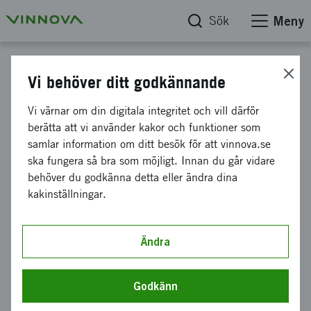
Sök
Meny
Projektdatabas
Vi behöver ditt godkännande
Samtal på recept för ungas
Vi värnar om din digitala integritet och vill därför
psykiska hälsa
berätta att vi använder kakor och funktioner som
samlar information om ditt besök för att vinnova.se
ska fungera så bra som möjligt. Innan du går vidare
behöver du godkänna detta eller ändra dina
Diarienummer
kakinställningar.
2018-04236
Koordinator
FÖRBUNDET S:T LUKAS
-
Ändra
S:T LUKAS
FÖRBUNDSKANSLI
Bidrag från Vinnova
Godkänn
1 000 000 kronor