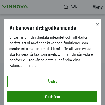
Sök
Meny
Projektdatabas
Vi behöver ditt godkännande
KOMPET -
Vi värnar om din digitala integritet och vill därför
Kompetensförsörjning till
berätta att vi använder kakor och funktioner som
samlar information om ditt besök för att vinnova.se
Metallindustri
ska fungera så bra som möjligt. Innan du går vidare
behöver du godkänna detta eller ändra dina
kakinställningar.
Diarienummer
2021-03705
Ändra
Koordinator
Tekniska Högskolan i Jönköping AB
Godkänn
Bidrag från Vinnova
2 999 290 kronor