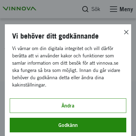
Sök
Meny
Projektdatabas
Vi behöver ditt godkännande
Analyser för robusta
Vi värnar om din digitala integritet och vill därför
plåtformningsprocesser vid
berätta att vi använder kakor och funktioner som
samlar information om ditt besök för att vinnova.se
höga temperaturer - HotForm
ska fungera så bra som möjligt. Innan du går vidare
behöver du godkänna detta eller ändra dina
kakinställningar.
Diarienummer
2012-02173
Ändra
Koordinator
Swerea KIMAB AB
Godkänn
Bidrag från Vinnova
3 957 000 kronor