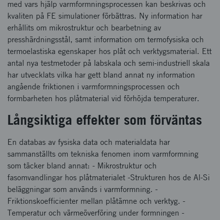
med vars hjälp varmformningsprocessen kan beskrivas och
kvaliten på FE simulationer förbättras. Ny information har
erhållits om mikrostruktur och bearbetning av
presshärdningsstål, samt information om termofysiska och
termoelastiska egenskaper hos plåt och verktygsmaterial. Ett
antal nya testmetoder på labskala och semi-industriell skala
har utvecklats vilka har gett bland annat ny information
angående friktionen i varmformningsprocessen och
formbarheten hos plåtmaterial vid förhöjda temperaturer.
Långsiktiga effekter som förväntas
En databas av fysiska data och materialdata har
sammanställts om tekniska fenomen inom varmformning
som täcker bland annat: - Mikrostruktur och
fasomvandlingar hos plåtmaterialet -Strukturen hos de Al-Si
beläggningar som används i varmformning. -
Friktionskoefficienter mellan plåtämne och verktyg. -
Temperatur och värmeöverföring under formningen -