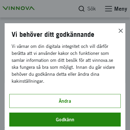
Sök
Meny
Cirkulär och biobaserad ekonomi
Vi behöver ditt godkännande
Cirkulär och biobaserad
Vi värnar om din digitala integritet och vill därför
berätta att vi använder kakor och funktioner som
ekonomi - Från teori till praktik
samlar information om ditt besök för att vinnova.se
ska fungera så bra som möjligt. Innan du går vidare
behöver du godkänna detta eller ändra dina
Stängde den 27 februari 2020 kl 14:00
kakinställningar.
I det här erbjudandet finansierar vi projekt som
Ändra
utreder policy- och beteendefrågor som
underlättar omställningen till en biobaserad
Godkänn
och/eller cirkulär ekonomi.