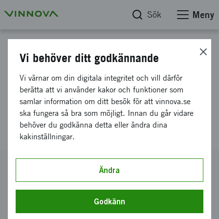
Sök
Meny
Projektdatabas
Vi behöver ditt godkännande
Systemledning och lärande
Vi värnar om din digitala integritet och vill därför
kring innovativa
berätta att vi använder kakor och funktioner som
samlar information om ditt besök för att vinnova.se
klusterprocesser i Norra
ska fungera så bra som möjligt. Innan du går vidare
Mellansverige 2
behöver du godkänna detta eller ändra dina
kakinställningar.
Diarienummer
Ändra
2008-03321
Koordinator
Godkänn
REGION VÄRMLAND-KOMMUNALFÖRBUND
-
Region
Värmland