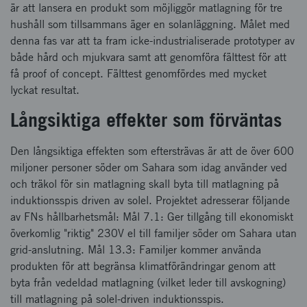
är att lansera en produkt som möjliggör matlagning för tre
hushåll som tillsammans äger en solanläggning. Målet med
denna fas var att ta fram icke-industrialiserade prototyper av
både hård och mjukvara samt att genomföra fälttest för att
få proof of concept. Fälttest genomfördes med mycket
lyckat resultat.
Långsiktiga effekter som förväntas
Den långsiktiga effekten som eftersträvas är att de över 600
miljoner personer söder om Sahara som idag använder ved
och träkol för sin matlagning skall byta till matlagning på
induktionsspis driven av solel. Projektet adresserar följande
av FNs hållbarhetsmål: Mål 7.1: Ger tillgång till ekonomiskt
överkomlig "riktig" 230V el till familjer söder om Sahara utan
grid-anslutning. Mål 13.3: Familjer kommer använda
produkten för att begränsa klimatförändringar genom att
byta från vedeldad matlagning (vilket leder till avskogning)
till matlagning på solel-driven induktionsspis.