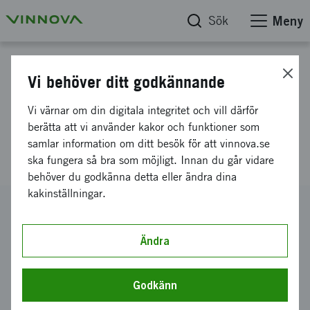
Sök
Meny
Projektdatabas
Vi behöver ditt godkännande
SolarBora solcellsdriven
Vi värnar om din digitala integritet och vill därför
personlig microgrid för
berätta att vi använder kakor och funktioner som
samlar information om ditt besök för att vinnova.se
matlagning
ska fungera så bra som möjligt. Innan du går vidare
behöver du godkänna detta eller ändra dina
kakinställningar.
Diarienummer
2017-00545
Ändra
Koordinator
Solar Bora AB
Godkänn
Bidrag från Vinnova
300 000 kronor