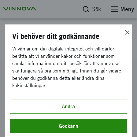
Sök
Meny
Projektdatabas
Vi behöver ditt godkännande
Quality Assured Accounting
Vi värnar om din digitala integritet och vill därför
berätta att vi använder kakor och funktioner som
samlar information om ditt besök för att vinnova.se
Diarienummer
ska fungera så bra som möjligt. Innan du går vidare
2010-01930
behöver du godkänna detta eller ändra dina
kakinställningar.
Koordinator
Protens AB
Bidrag från Vinnova
Ändra
300 000 kronor
Projektets löptid
Godkänn
december 2010
-
oktober 2011