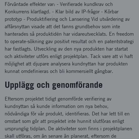
Förväntade effekter var: - Verifierade kundkrav och
Konkurrens klartlagd. - Klar bild av IP-frågor - Körbar
prototyp - Produktifiering och Lansering Vid utvärdering av
affärsnyttan visade att det fanns grundbehov som inte
hanterades så produktidén har vidareutvecklats. En freedom
to operate-sökning gav positivt resultat och en patentstrategi
har fastlagts. Utveckling av den nya produkten har startat
och aktiviteter utförs enligt projektplan. Tack vare att vi haft
möjlighet att djupare analysera kundnyttan har produkten
kunnat omdefinieras och bli kommersiellt gångbar.
Upplägg och genomförande
Eftersom projektet tidigt genomförde verifiering av
kundnyttan så kunde information om nya behov,
nödvändiga för vår produkt, identifieras. Det har lett till en
omstart som gör att projektet inte hunnit slutföras enligt
ursprunglig tidplan. De aktiviteter som finns i projektplanen
skall utföras, om än senare än planerat, eftersom de