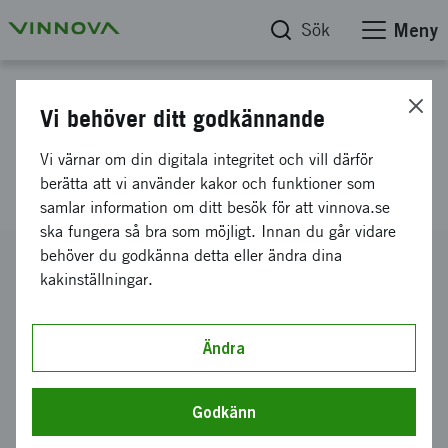
Sök
Meny
Projektdatabas
Vi behöver ditt godkännande
Projektberedning inom IMT,
Vi värnar om din digitala integritet och vill därför
Chengdu, Kina
berätta att vi använder kakor och funktioner som
samlar information om ditt besök för att vinnova.se
ska fungera så bra som möjligt. Innan du går vidare
behöver du godkänna detta eller ändra dina
Diarienummer
kakinställningar.
2008-00568
Koordinator
CHALMERS TEKNISKA HÖGSKOLA AKTIEBOLAG
Ändra
-
Institutionen för data- och informationsteknik
Bidrag från Vinnova
Godkänn
28 000 kronor