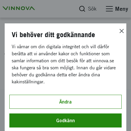
Sök
Meny
Projektdatabas
Vi behöver ditt godkännande
Nya metoder att behandla och
Vi värnar om din digitala integritet och vill därför
förebygga vävnad förlust och
berätta att vi använder kakor och funktioner som
samlar information om ditt besök för att vinnova.se
infektioner kring
ska fungera så bra som möjligt. Innan du går vidare
benförankrade implantat
behöver du godkänna detta eller ändra dina
kakinställningar.
Diarienummer
Ändra
2014-00808
Koordinator
Godkänn
SP SVERIGES TEKNISKA FORSKNINGSINSTITUT AB
-
Kemi, material och ytor, Borås