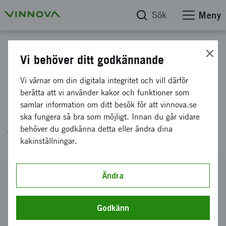
Sök
Meny
Projektdatabas
Vi behöver ditt godkännande
Attraktiva, innovativa
Vi värnar om din digitala integritet och vill därför
bytespunkter för ökat resande.
berätta att vi använder kakor och funktioner som
samlar information om ditt besök för att vinnova.se
Samspel omgivande samhälle,
ska fungera så bra som möjligt. Innan du går vidare
framgångsfaktorer
behöver du godkänna detta eller ändra dina
kakinställningar.
Diarienummer
Ändra
2009-01295
Koordinator
Godkänn
Bjerkemo Konsult