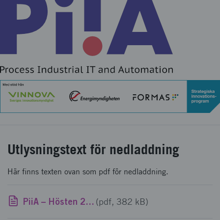
Utlysningstext för nedladdning
Här finns texten ovan som pdf för nedladdning.
PiiA – Hösten 2022 Framtidens processindustri – Datadriven och hållbar - utlysningstext
(pdf, 382 kB)