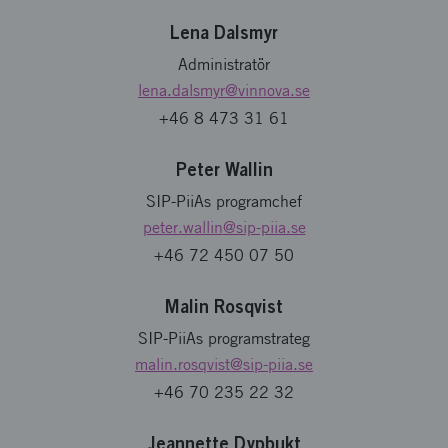
Lena Dalsmyr
Administratör
lena.dalsmyr
@vinnova.se
+46 8 473 31 61
Peter Wallin
SIP-PiiAs programchef
peter.wallin
@sip-piia.se
+46 72 450 07 50
Malin Rosqvist
SIP-PiiAs programstrateg
malin.rosqvist
@sip-piia.se
+46 70 235 22 32
Jeannette Dypbukt