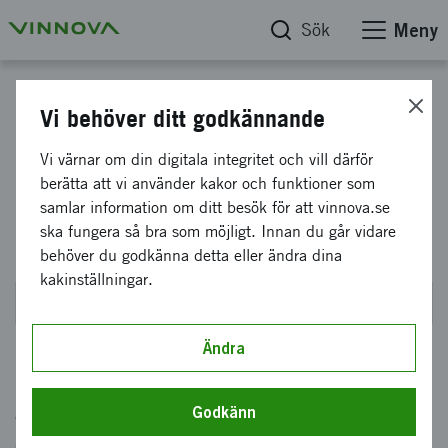
Sök
Meny
Strategiska innovationsprogrammet för processindustriell IT och automation - PiiA
Vi behöver ditt godkännande
PiiA: Framtidens
Vi värnar om din digitala integritet och vill därför
berätta att vi använder kakor och funktioner som
processindustri-Datadriven och
samlar information om ditt besök för att vinnova.se
hållbar - hösten 2022
ska fungera så bra som möjligt. Innan du går vidare
behöver du godkänna detta eller ändra dina
kakinställningar.
Stängde den 23 november 2022 kl 14:00
Ändra
Syftet med utlysningen är att öka hållbarhet
Godkänn
och konkurrenskraft hos svensk processindustri
genom att öka användningen av ny teknik och