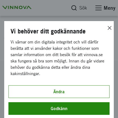
Sök
Meny
Projektdatabas
Vi behöver ditt godkännande
vaccination mot
Vi värnar om din digitala integritet och vill därför
åderförkalkning
berätta att vi använder kakor och funktioner som
samlar information om ditt besök för att vinnova.se
ska fungera så bra som möjligt. Innan du går vidare
behöver du godkänna detta eller ändra dina
Diarienummer
kakinställningar.
2008-03549
Koordinator
Athera Biotechnologies AB
Ändra
-
Athera Biotechnologies AB
Bidrag från Vinnova
500 000 kronor
Godkänn
Projektets löptid