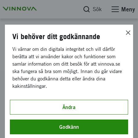
Sök
Meny
Projektdatabas
Vi behöver ditt godkännande
Strategi för globala länkar i
Vi värnar om din digitala integritet och vill därför
GHz Centrum
berätta att vi använder kakor och funktioner som
samlar information om ditt besök för att vinnova.se
ska fungera så bra som möjligt. Innan du går vidare
behöver du godkänna detta eller ändra dina
Diarienummer
kakinställningar.
2008-03356
Koordinator
CHALMERS TEKNISKA HÖGSKOLA AKTIEBOLAG
Ändra
-
Institutionen för mikroteknologi och nanovetenskap
Bidrag från Vinnova
Godkänn
750 000 kronor