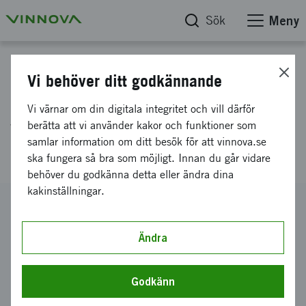
Sök
Meny
Projektdatabas
Vi behöver ditt godkännande
Prediktering av kylningsförlopp
Vi värnar om din digitala integritet och vill därför
vid härdning av stål genom
berätta att vi använder kakor och funktioner som
samlar information om ditt besök för att vinnova.se
CFD-beräkningar
ska fungera så bra som möjligt. Innan du går vidare
behöver du godkänna detta eller ändra dina
kakinställningar.
Diarienummer
2009-03959
Ändra
Koordinator
Swerea IVF AB
-
Avdelningen för processutveckling
Godkänn
Bidrag från Vinnova
500 000 kronor