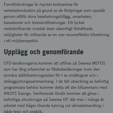
Formförändringar är mycket kostsamma för
verkstadsindustrin på grund av de fördyringar som uppstår
genom alltför stora bearbetningstillägg, omarbeten,
kassationer och leveransförseningar. Ett lyckat
metodinförande innebär även väsentligt förbättrade
möjligheter för införande av en mer resurseffektiv tillverkning
i ett miljöperspektiv.
Upplägg och genomförande
CFD-beräkningarna kommer att utföras på Swerea MEFOS
som har lång erfarenhet av flödesberäkningar inom den
primära ståltillverkningssidan för t ex smältugnar och i
stränggjutningssammanhang. I de fall utveckling av befintlig
programvara behövs kommer detta att ske tillsammans med
ANSYS Sverige. Verifierande försök kommer att göras i
befintliga utrustningar på Swerea IVF där man i många år
arbetat med frågor rörande kylning vid värmebehandling i
både teori och praktik.