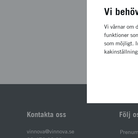
Projektets löptid
Vi behö
Status
Vi värnar om d
funktioner som
som möjligt. 
kakinställnin
S
Kontakta oss
Följ o
vinnova@vinnova.se
Prenume