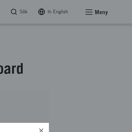
Sök
In English
Meny
oard