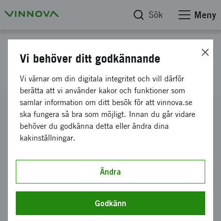
Sök
Meny
Projektdatabas
Vi behöver ditt godkännande
HannoverMesse
Vi värnar om din digitala integritet och vill därför
berätta att vi använder kakor och funktioner som
samlar information om ditt besök för att vinnova.se
Diarienummer
ska fungera så bra som möjligt. Innan du går vidare
2019-01339
behöver du godkänna detta eller ändra dina
kakinställningar.
Koordinator
Annotell AB
Bidrag från Vinnova
Ändra
15 000 kronor
Projektets löptid
Godkänn
februari 2019
-
april 2019