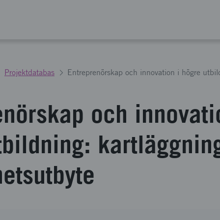
Projektdatabas
enörskap och innovati
tbildning: kartläggnin
hetsutbyte