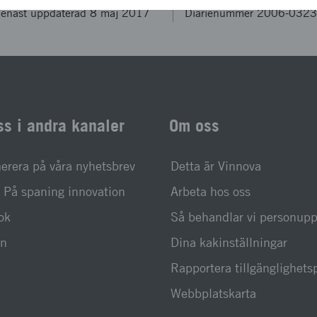
enast uppdaterad 8 maj 2017
Diarienummer 2006-032
ss i andra kanaler
Om oss
rera på våra nyhetsbrev
Detta är Vinnova
På spaning innovation
Arbeta hos oss
ok
Så behandlar vi personupp
In
Dina kakinställningar
Rapportera tillgänglighet
Webbplatskarta