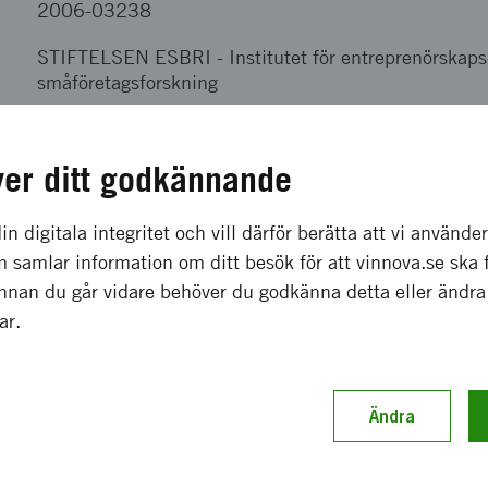
2006-03238
STIFTELSEN ESBRI
-
Institutet för entreprenörskaps
småföretagsforskning
350 000 kronor
ver ditt godkännande
oktober 2006
-
april 2007
in digitala integritet och vill därför berätta att vi använde
Avslutat
 samlar information om ditt besök för att vinnova.se ska 
Innan du går vidare behöver du godkänna detta eller ändra
gar.
Ändra