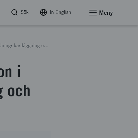
Sök
In English
Meny
Entreprenörskap och innovation i högre utbildning: kartläggning och erfarenhetsutbyte
on i
g och