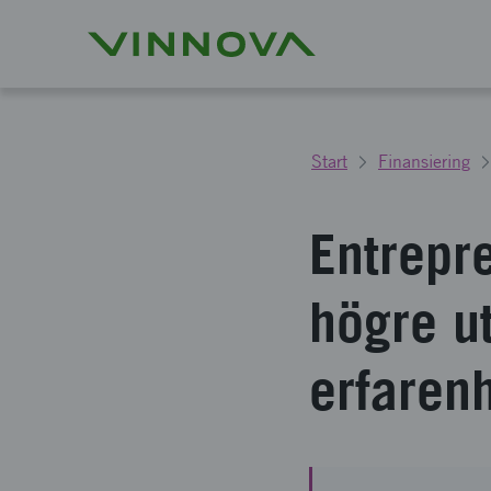
Start
Finansiering
Entrepr
högre u
erfaren