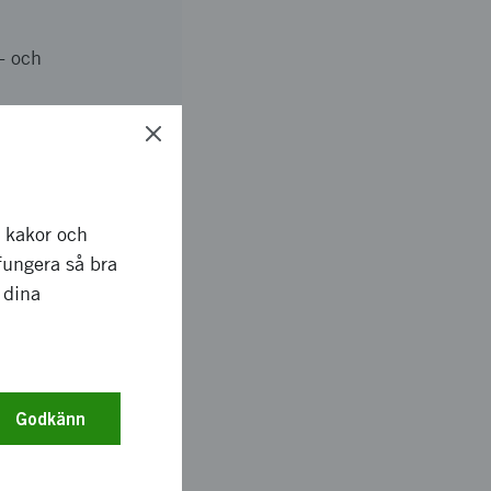
- och
r kakor och
fungera så bra
 dina
Godkänn