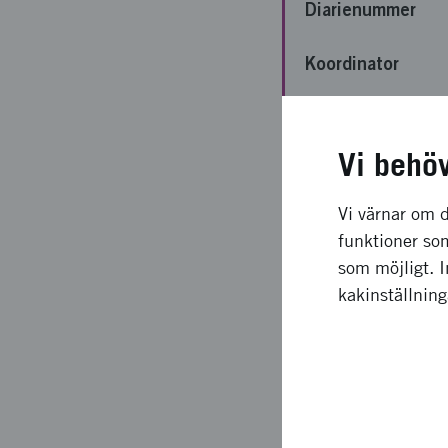
Diarienummer
Koordinator
Bidrag från
Vinnova
Vi behö
Projektets löptid
Vi värnar om d
Status
funktioner som
som möjligt. 
kakinställnin
Externa länkar
http://www.esbri.se