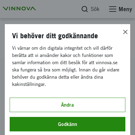
Sök
Meny
Projektdatabas
Vi behöver ditt godkännande
Ekonomiskt stöd för FP7
Vi värnar om din digitala integritet och vill därför
berätta att vi använder kakor och funktioner som
samlar information om ditt besök för att vinnova.se
Diarienummer
ska fungera så bra som möjligt. Innan du går vidare
2012-02855
behöver du godkänna detta eller ändra dina
kakinställningar.
Koordinator
Hexatech AB
Bidrag från Vinnova
Ändra
150 000 kronor
Projektets löptid
Godkänn
augusti 2012
-
januari 2013