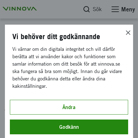
Sök
Meny
Horisont 2020
Vi behöver ditt godkännande
Seal of excellence – Marie
Vi värnar om din digitala integritet och vill därför
berätta att vi använder kakor och funktioner som
Skłodowska-Curie Actions
samlar information om ditt besök för att vinnova.se
ska fungera så bra som möjligt. Innan du går vidare
behöver du godkänna detta eller ändra dina
Genom EU:s Seal of Excellence finns det
kakinställningar.
möjlighet för forskare att söka finansiering för
att arbeta i Sverige om du tidigare ansökt
genom programmet Marie Skłodowska-Curie
Ändra
Actions.
Godkänn