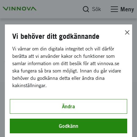
Sök
Meny
Projektdatabas
Vi behöver ditt godkännande
Strategier för nästa
Vi värnar om din digitala integritet och vill därför
generations organiska
berätta att vi använder kakor och funktioner som
samlar information om ditt besök för att vinnova.se
lågkostnadsoptoelektronik
ska fungera så bra som möjligt. Innan du går vidare
behöver du godkänna detta eller ändra dina
kakinställningar.
Diarienummer
2015-04033
Ändra
Koordinator
Linköpings universitet
-
ITN
Godkänn
Bidrag från Vinnova
32 305 kronor