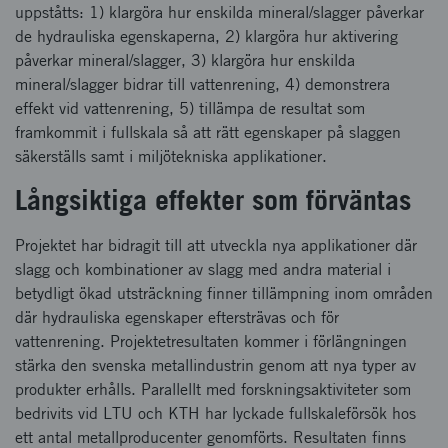
uppståtts: 1) klargöra hur enskilda mineral/slagger påverkar
de hydrauliska egenskaperna, 2) klargöra hur aktivering
påverkar mineral/slagger, 3) klargöra hur enskilda
mineral/slagger bidrar till vattenrening, 4) demonstrera
effekt vid vattenrening, 5) tillämpa de resultat som
framkommit i fullskala så att rätt egenskaper på slaggen
säkerställs samt i miljötekniska applikationer.
Långsiktiga effekter som förväntas
Projektet har bidragit till att utveckla nya applikationer där
slagg och kombinationer av slagg med andra material i
betydligt ökad utsträckning finner tillämpning inom områden
där hydrauliska egenskaper eftersträvas och för
vattenrening. Projektetresultaten kommer i förlängningen
stärka den svenska metallindustrin genom att nya typer av
produkter erhålls. Parallellt med forskningsaktiviteter som
bedrivits vid LTU och KTH har lyckade fullskaleförsök hos
ett antal metallproducenter genomförts. Resultaten finns