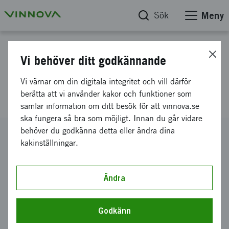
Sök
Meny
Projektdatabas
Vi behöver ditt godkännande
Intelligent styrning av slaggers
Vi värnar om din digitala integritet och vill därför
egenskaper för bättre miljö
berätta att vi använder kakor och funktioner som
samlar information om ditt besök för att vinnova.se
ska fungera så bra som möjligt. Innan du går vidare
behöver du godkänna detta eller ändra dina
Diarienummer
kakinställningar.
2014-01837
Koordinator
Luleå tekniska universitet
-
Ändra
Institutionen för
samhällsbyggnad och naturresurser
Bidrag från Vinnova
Godkänn
2 951 132 kronor