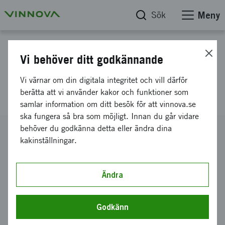
Sök
Meny
Projektdatabas
Vi behöver ditt godkännande
I jakten på talang - Talent
Vi värnar om din digitala integritet och vill därför
Indicator
berätta att vi använder kakor och funktioner som
samlar information om ditt besök för att vinnova.se
ska fungera så bra som möjligt. Innan du går vidare
behöver du godkänna detta eller ändra dina
Diarienummer
kakinställningar.
2012-00212
Koordinator
NOVA 100 AB
Ändra
Bidrag från Vinnova
1 490 000 kronor
Godkänn
Projektets löptid