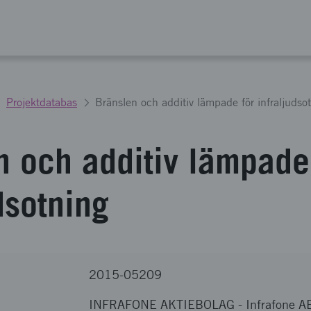
Projektdatabas
Bränslen och additiv lämpade för infraljudso
n och additiv lämpade
dsotning
2015-05209
INFRAFONE AKTIEBOLAG
-
Infrafone A