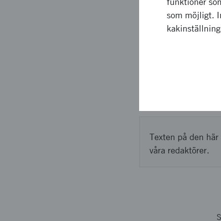
funktioner som
förutsedda resultat ha
som möjligt. 
kakinställnin
Upplägg o
Det planerade uppläg
uppstod och inte hel
ljudkällan inte skulle
Texten på den här 
våra redaktörer.
S