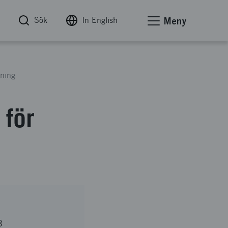
Sök
In English
Meny
tning
 för
B