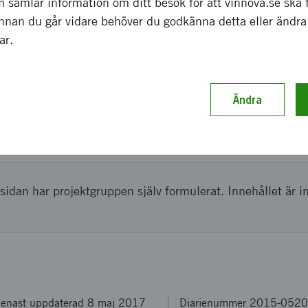
 samlar information om ditt besök för att vinnova.se ska 
r visats.
Innan du går vidare behöver du godkänna detta eller ändra
gar.
ch genomförande
get och genomförandet fungerade väl. Inga större oförut
Ändra
ler uppstod problem som befarats kunna ske, t ex att temp
 kunna hållas tillräckligt låg för att inte skada ljudkällan.
sidan har projektgruppen själv formulerat. Innehållet är i
enast uppdaterad 8 maj 2017
Diarienummer 2015-052