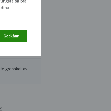
fungera så bra
 dina
sedda problem
Godkänn
eraturen vid
nte granskat av
09