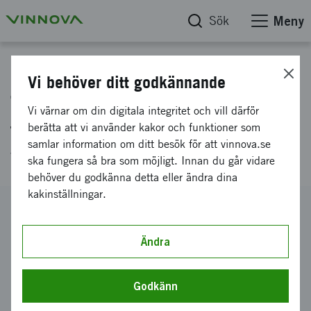
Sök
Meny
Projektdatabas
Vi behöver ditt godkännande
Transport Security - preventing
Vi värnar om din digitala integritet och vill därför
theft from commercial
berätta att vi använder kakor och funktioner som
samlar information om ditt besök för att vinnova.se
vehicles.
ska fungera så bra som möjligt. Innan du går vidare
behöver du godkänna detta eller ändra dina
kakinställningar.
Diarienummer
2010-02736
Ändra
Koordinator
Datachassi DC AB
-
Datachassi AB
Godkänn
Bidrag från Vinnova
65 000 kronor