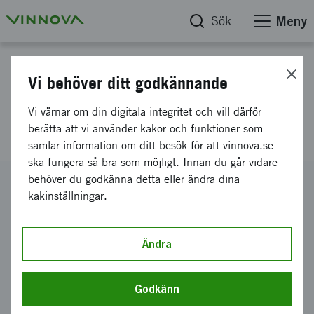
Sök
Meny
Projektdatabas
Vi behöver ditt godkännande
Projektansökan Fallprevention
Vi värnar om din digitala integritet och vill därför
genom smarta ICT lösningar
berätta att vi använder kakor och funktioner som
samlar information om ditt besök för att vinnova.se
ska fungera så bra som möjligt. Innan du går vidare
behöver du godkänna detta eller ändra dina
Diarienummer
kakinställningar.
2015-01103
Koordinator
INFONOMY AB
Ändra
Bidrag från Vinnova
91 750 kronor
Godkänn
Projektets löptid