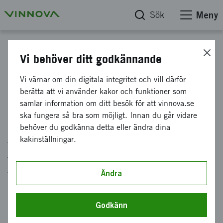
Sök
Meny
På spaning innovation - en podd från Vinnova
Vi behöver ditt godkännande
Banbrytande innovation – en
Vi värnar om din digitala integritet och vill därför
berätta att vi använder kakor och funktioner som
överlevnadsfråga för företag
samlar information om ditt besök för att vinnova.se
ska fungera så bra som möjligt. Innan du går vidare
behöver du godkänna detta eller ändra dina
Digitalkameran blev dödsstöten för
kakinställningar.
filmtillverkaren Kodak och de smarta
telefonerna satte punkt för Nokias
framgångssaga. Varför lyckas vissa företag
Ändra
utveckla banbrytande lösningar för framtiden
medan andra missar tåget? Hur kan företag bli
Godkänn
bättre på radikal innovation?