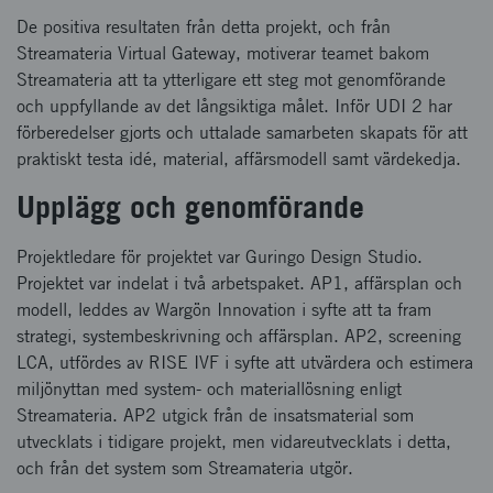
De positiva resultaten från detta projekt, och från
Streamateria Virtual Gateway, motiverar teamet bakom
Streamateria att ta ytterligare ett steg mot genomförande
och uppfyllande av det långsiktiga målet. Inför UDI 2 har
förberedelser gjorts och uttalade samarbeten skapats för att
praktiskt testa idé, material, affärsmodell samt värdekedja.
Upplägg och genomförande
Projektledare för projektet var Guringo Design Studio.
Projektet var indelat i två arbetspaket. AP1, affärsplan och
modell, leddes av Wargön Innovation i syfte att ta fram
strategi, systembeskrivning och affärsplan. AP2, screening
LCA, utfördes av RISE IVF i syfte att utvärdera och estimera
miljönyttan med system- och materiallösning enligt
Streamateria. AP2 utgick från de insatsmaterial som
utvecklats i tidigare projekt, men vidareutvecklats i detta,
och från det system som Streamateria utgör.