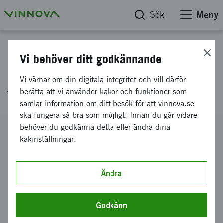
Sök
Meny
Projektdatabas
Vi behöver ditt godkännande
Streamateria - bionedbrytbar
Vi värnar om din digitala integritet och vill därför
textil för engångsapplikationer
berätta att vi använder kakor och funktioner som
samlar information om ditt besök för att vinnova.se
ska fungera så bra som möjligt. Innan du går vidare
behöver du godkänna detta eller ändra dina
Diarienummer
kakinställningar.
2018-03435
Koordinator
Innovatum AB
Ändra
Bidrag från Vinnova
448 000 kronor
Godkänn
Projektets löptid