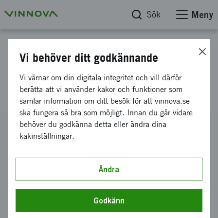
Sök
Meny
Projektdatabas
Vi behöver ditt godkännande
Kullag(r)et - som får hjulen att
Vi värnar om din digitala integritet och vill därför
snurra
berätta att vi använder kakor och funktioner som
samlar information om ditt besök för att vinnova.se
ska fungera så bra som möjligt. Innan du går vidare
behöver du godkänna detta eller ändra dina
Diarienummer
kakinställningar.
2017-00045
Koordinator
ODEN OCH FREJAS FIXARTJÄNST I VAGGERYD
Ändra
EKONOMISK FÖRENING
Bidrag från Vinnova
Godkänn
300 000 kronor