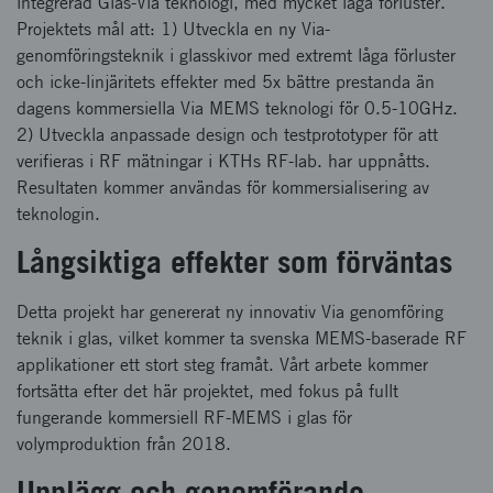
integrerad Glas-Via teknologi, med mycket låga förluster.
Projektets mål att: 1) Utveckla en ny Via-
genomföringsteknik i glasskivor med extremt låga förluster
och icke-linjäritets effekter med 5x bättre prestanda än
dagens kommersiella Via MEMS teknologi för 0.5-10GHz.
2) Utveckla anpassade design och testprototyper för att
verifieras i RF mätningar i KTHs RF-lab. har uppnåtts.
Resultaten kommer användas för kommersialisering av
teknologin.
Långsiktiga effekter som förväntas
Detta projekt har genererat ny innovativ Via genomföring
teknik i glas, vilket kommer ta svenska MEMS-baserade RF
applikationer ett stort steg framåt. Vårt arbete kommer
fortsätta efter det här projektet, med fokus på fullt
fungerande kommersiell RF-MEMS i glas för
volymproduktion från 2018.
Upplägg och genomförande