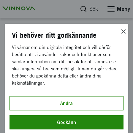
Sök
Meny
Projektdatabas
Vi behöver ditt godkännande
Glas-substrat med
Vi värnar om din digitala integritet och vill därför
genomföringar för framtida RF
berätta att vi använder kakor och funktioner som
samlar information om ditt besök för att vinnova.se
produkter En förstudie
ska fungera så bra som möjligt. Innan du går vidare
behöver du godkänna detta eller ändra dina
kakinställningar.
Diarienummer
2014-05240
Ändra
Koordinator
Silex Microsystems AB
Godkänn
Bidrag från Vinnova
995 000 kronor