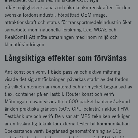
effektivitet och därmed minskade CO2. Nya
affärsmöjligheter skapas och öka konkurrenskraften för den
svenska fordonsindustri. Förbättrad OEM image,
attraktionskraft och status för transportmedelsindustrin ökat
samarbete inom nationella forskning t.ex. WCAE och
RealComH Att möte utmaningen med inom miljö och
klimatförändringen
Långsiktiga effekter som förväntas
Ant konst och verif: I både passiva och aktiva mätning
visade det sig att täckningen påverkas starkt av det fordon
på vilket antennen är monterad och är mycket begränsad av
t.ex. container på en lastbil. Router konst och verif:
Mätningarna ovan visar att ca 600 packet hanteras/sekund
är den praktiska gränsen (50% CPU-belastn) i aktuell HW.
Testbänk utv och verif: De visar att MPS tekniken verkligen
är en livskraftig teknik för externa tester bil kommunikation
Coexsistance verif: Begränsad genomströmning av 11p