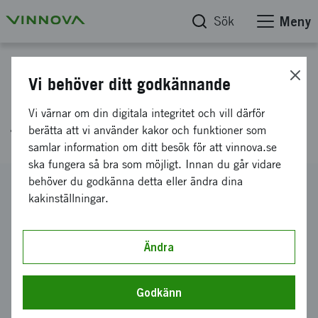
Sök
Meny
Projektdatabas
Vi behöver ditt godkännande
ETTE - Tekniska möjliggörare
Vi värnar om din digitala integritet och vill därför
för effektiva transporter
berätta att vi använder kakor och funktioner som
samlar information om ditt besök för att vinnova.se
ska fungera så bra som möjligt. Innan du går vidare
behöver du godkänna detta eller ändra dina
Diarienummer
kakinställningar.
2010-01343
Koordinator
Volvo Personvagnar Aktiebolag
Ändra
-
Avd 94711 PV32
Bidrag från Vinnova
13 209 075 kronor
Godkänn
Projektets löptid