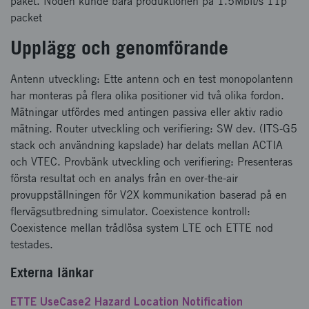
paket. Noden kunde bara produktionen på 1.5Mbit/s 11p
packet
Upplägg och genomförande
Antenn utveckling: Ette antenn och en test monopolantenn
har monteras på flera olika positioner vid två olika fordon.
Mätningar utfördes med antingen passiva eller aktiv radio
mätning. Router utveckling och verifiering: SW dev. (ITS-G5
stack och användning kapslade) har delats mellan ACTIA
och VTEC. Provbänk utveckling och verifiering: Presenteras
första resultat och en analys från en over-the-air
provuppställningen för V2X kommunikation baserad på en
flervägsutbredning simulator. Coexistence kontroll:
Coexistence mellan trådlösa system LTE och ETTE nod
testades.
Externa länkar
ETTE UseCase2 Hazard Location Notification