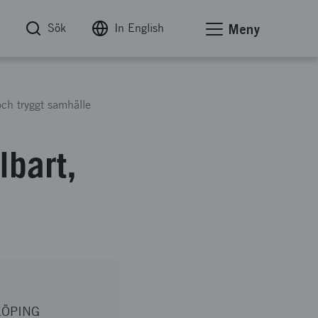
Sök
In English
Meny
 och tryggt samhälle
lbart,
KÖPING