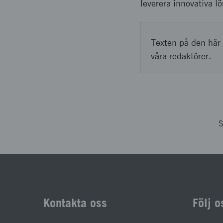
leverera innovativa l
Texten på den här 
våra redaktörer.
S
Kontakta oss
Följ o