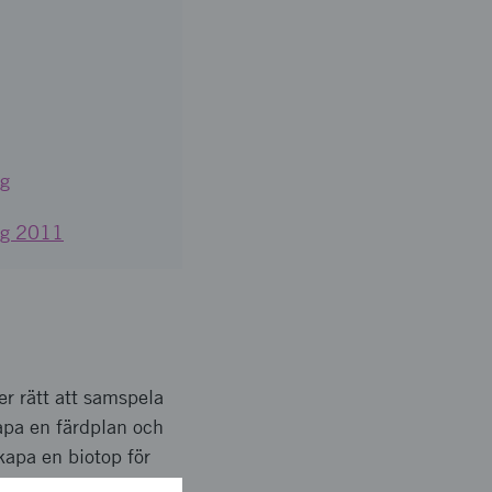
ng
ing 2011
er rätt att samspela
kapa en färdplan och
kapa en biotop för
e startas och