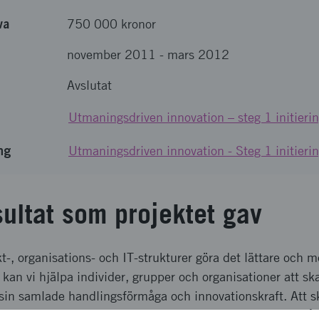
va
750 000 kronor
november 2011
-
mars 2012
Avslutat
Utmaningsdriven innovation – steg 1 initieri
ng
Utmaningsdriven innovation - Steg 1 initier
sultat som projektet gav
-, organisations- och IT-strukturer göra det lättare och m
kan vi hjälpa individer, grupper och organisationer att s
 sin samlade handlingsförmåga och innovationskraft. Att s
 fler initiativ som kräver gränsöverskridande samspel båd