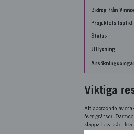
Bidrag från Vinno
Projektets löptid
Status
Utlysning
Ansökningsomgå
Viktiga re
Att oberoende av makt
över gränser. Därmed 
släppa loss och rikta
framtidsberedskap där