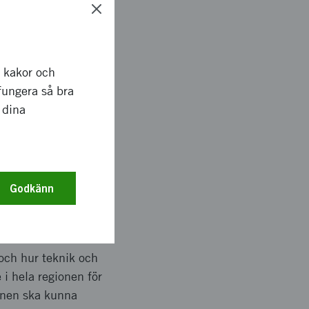
on som erbjuder fler
r kakor och
fungera så bra
 dina
 samma tänkta
t konceptet kan
Godkänn
anisationer och även
och hur teknik och
e i hela regionen för
ionen ska kunna