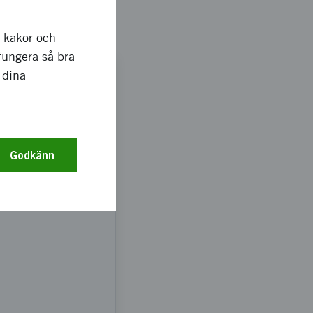
k
" (
Vinnova Rapport
r kakor och
fungera så bra
 dina
Godkänn