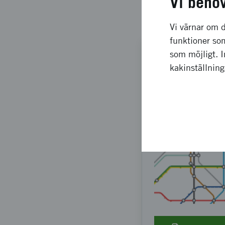
Vi behö
För fullversion av de
VR 2010:06
).
Vi värnar om d
funktioner som
som möjligt. 
kakinställnin