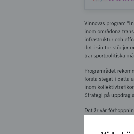
Vinnovas program "Inf
inom områdena transp
infrastruktur och eff
det i sin tur stödjer e
transportpolitiska 
Programrådet rekomm
första steget i detta
inom kollektivtrafik
Strategi på uppdrag 
Det är vår förhoppnin
finansierats inom ra