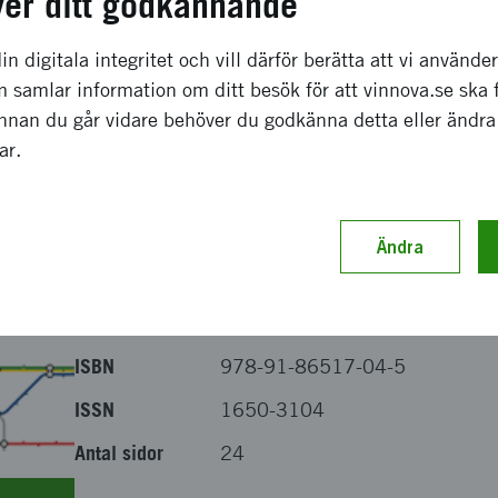
ver ditt godkännande
nna rapport se "
Sju års Vinnova-forskning om kollektivtrafi
in digitala integritet och vill därför berätta att vi använde
 samlar information om ditt besök för att vinnova.se ska 
Innan du går vidare behöver du godkänna detta eller ändra
Utgiven
2010-februari
gar.
Serienummer
VR 2010:07
Utgivare
Vinnova
Ändra
Författare
Anna Johansson, Nina Waara &
Anders Wärnmark - WSP Analys
& Strategi
ISBN
978-91-86517-04-5
ISSN
1650-3104
Antal sidor
24