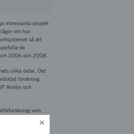
a intressanta projekt
frågor om hur
portsystemet så att
 uppfylla de
5 och 2006 och 2008.
ts olika delar. Det
avslutad forskning
SP Analys och
trafikforskning som