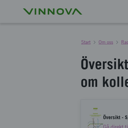
Start
Om oss
Rap
Översikt
om kolle
Översikt - 
Gå direkt t