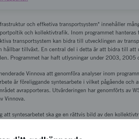
rastruktur och effketiva transportsystem" innehåller mång
ortpoltik och kollektivtrafik. Inom programmet hanteras 
ektiva transportsystem kan bidra till utvecklingen av trans
n hållbar tillväxt. En central del i detta är att bidra till att
målen. Programmet har haft utlysningar under 2003, 200
enderade Vinnova att genomföra analyser inom programme
 arbete är föreliggande syntesarbete i vilket pågående och 
området avrapporteras. Utvärderingen har genomförts av W
av Vinnova.
g att syntesarbetet ska ge en rättvis bild av den kollektiv
men för programmet.