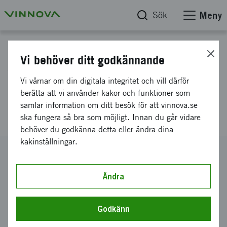
Sök
Meny
Projektdatabas
Vi behöver ditt godkännande
WEC,en vridbar toalett, sätter
Vi värnar om din digitala integritet och vill därför
ny standard för tillgängliga
berätta att vi använder kakor och funktioner som
samlar information om ditt besök för att vinnova.se
badrum
ska fungera så bra som möjligt. Innan du går vidare
behöver du godkänna detta eller ändra dina
kakinställningar.
Diarienummer
2018-01872
Ändra
Koordinator
BANO SVERIGE AB
Godkänn
Bidrag från Vinnova
2 000 000 kronor