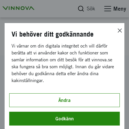
Sök
Meny
Projektdatabas
Vi behöver ditt godkännande
Unit Parking
Vi värnar om din digitala integritet och vill därför
berätta att vi använder kakor och funktioner som
samlar information om ditt besök för att vinnova.se
Diarienummer
ska fungera så bra som möjligt. Innan du går vidare
2016-02883
behöver du godkänna detta eller ändra dina
kakinställningar.
Koordinator
Innovatum AB
Bidrag från Vinnova
Ändra
299 000 kronor
Projektets löptid
Godkänn
juni 2016
-
november 2016