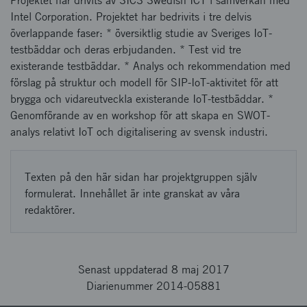
Projektet har drivits av SICS Swedish ICT i samverkan med
Intel Corporation. Projektet har bedrivits i tre delvis
överlappande faser: * översiktlig studie av Sveriges IoT-
testbäddar och deras erbjudanden. * Test vid tre
existerande testbäddar. * Analys och rekommendation med
förslag på struktur och modell för SIP-IoT-aktivitet för att
brygga och vidareutveckla existerande IoT-testbäddar. *
Genomförande av en workshop för att skapa en SWOT-
analys relativt IoT och digitalisering av svensk industri.
Texten på den här sidan har projektgruppen själv
formulerat. Innehållet är inte granskat av våra
redaktörer.
Senast uppdaterad 8 maj 2017
Diarienummer 2014-05881