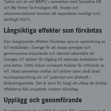
Tyréns och en vid MAPCI i samverkan med Sensative AB
och My Home Technologies AB. Analys och
rekommendationer kommer att rapporteras muntligt (och
skriftligt) 4Q15.
Långsiktiga effekter som förväntas
Den övergripande effekten förväntas vara en samordning av
IoT-testbäddar i Sverige för att skapa synergier och
gemensamma erbjudande och därmed säkerställa att
Sveriges IoT-aktörer får tillgång till adekvata testbäddar för
sina behov. Detta kräver minskade trösklar för införande av
IoT, ökad samverkan mellan IoT-aktörer samt såväl ökad
kunskapsspridning om IoT potential som drivkraft i
förändringsarbete. Det är dock för tidigt att utläsa de direkta
effekterna från projektets insatser därvidlag.
Upplägg och genomförande