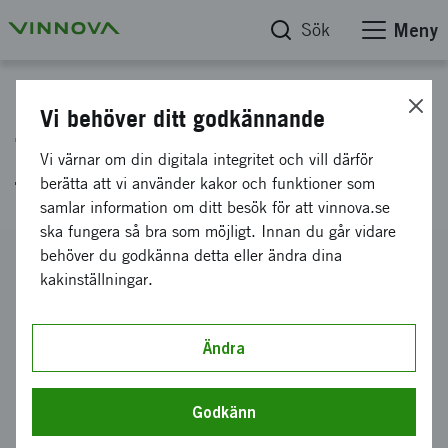
Sök
Meny
Projektdatabas
Vi behöver ditt godkännande
Tillgängliggörande av IoT-
Vi värnar om din digitala integritet och vill därför
testbäddar i Sverige: Förstudie
berätta att vi använder kakor och funktioner som
samlar information om ditt besök för att vinnova.se
ska fungera så bra som möjligt. Innan du går vidare
behöver du godkänna detta eller ändra dina
Diarienummer
kakinställningar.
2014-05881
Koordinator
SICS SWEDISH ICT AB
Ändra
Bidrag från Vinnova
1 529 000 kronor
Godkänn
Projektets löptid