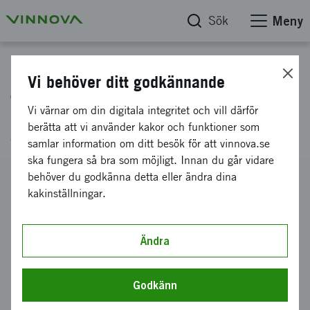
Sök
Meny
Projektdatabas
Vi behöver ditt godkännande
Tidig diagnostik av cancer
Vi värnar om din digitala integritet och vill därför
genom DNA-analys av blodprov
berätta att vi använder kakor och funktioner som
samlar information om ditt besök för att vinnova.se
ska fungera så bra som möjligt. Innan du går vidare
behöver du godkänna detta eller ändra dina
Diarienummer
kakinställningar.
2017-00474
Koordinator
Gnothis AB
Ändra
Bidrag från Vinnova
300 000 kronor
Godkänn
Projektets löptid