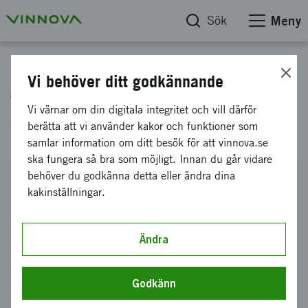
Sök
Meny
Projektdatabas
Vi behöver ditt godkännande
Tech Farm: framtidens
Vi värnar om din digitala integritet och vill därför
yteffektiva boende
berätta att vi använder kakor och funktioner som
samlar information om ditt besök för att vinnova.se
ska fungera så bra som möjligt. Innan du går vidare
behöver du godkänna detta eller ändra dina
Diarienummer
kakinställningar.
2015-04442
Koordinator
REINVENT AB
Ändra
Bidrag från Vinnova
500 000 kronor
Godkänn
Projektets löptid