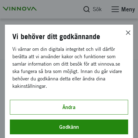
Sök
Meny
Projektdatabas
Vi behöver ditt godkännande
SIGYN II förstudie
Vi värnar om din digitala integritet och vill därför
berätta att vi använder kakor och funktioner som
samlar information om ditt besök för att vinnova.se
Diarienummer
ska fungera så bra som möjligt. Innan du går vidare
2009-00048
behöver du godkänna detta eller ändra dina
kakinställningar.
Koordinator
VOLVO PERSONVAGNAR AKTIEBOLAG
-
Volvo
Personvagnar AB
Ändra
Bidrag från Vinnova
1 249 190 kronor
Godkänn
Projektets löptid