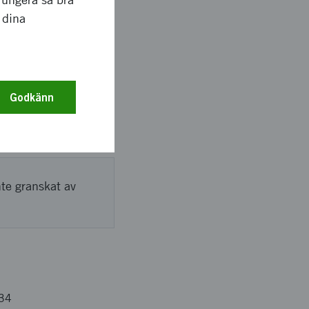
 dina
 till en början. Vi
 på en hel del ny info
Godkänn
. Detta gäller
nte granskat av
34