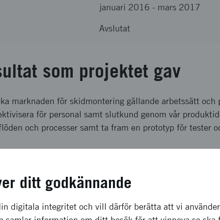
januari 2016
-
mars 2017
Avslutat
sultat som projektet gav
öka marknaden för skidmontering gällande arbetssätt och p
ektivisera för personal samt slutkund genom vår produktidé
flöden och processer samt ta fram en prototyp för tester o
a effekter som förväntas
ver ditt godkännande
 information gällande arbetssätt och flöden, marknaden, in
ande aktörer, kunskap om legala aspekter samt utvecklat e
in digitala integritet och vill därför berätta att vi använde
ring.
 samlar information om ditt besök för att vinnova.se ska 