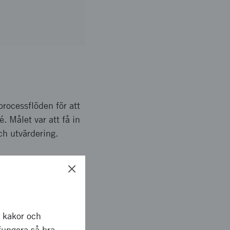
rocessflöden för att
. Målet var att få in
ch utvärdering.
nefattande bl.a. våra
tt prototyp verktyg
r kakor och
fungera så bra