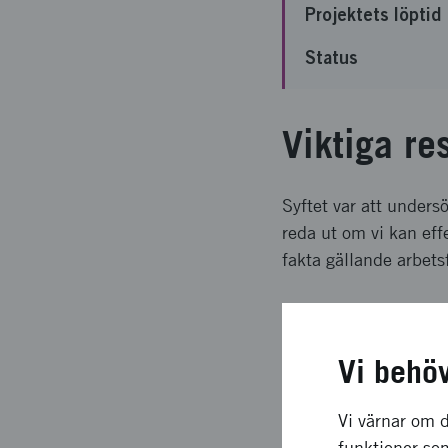
Projektets löptid
Status
Viktiga re
Syftet var att unders
reda ut om vi kan eff
fakta gällande arbets
Långsiktig
Vi behö
Vi har fått in mycket
kunder och konkurrer
Vi värnar om d
för tester och utvärde
funktioner som