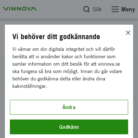
Sök
Meny
Projektdatabas
Vi behöver ditt godkännande
Mot en trådlös intensivvård
Vi värnar om din digitala integritet och vill därför
berätta att vi använder kakor och funktioner som
samlar information om ditt besök för att vinnova.se
Diarienummer
ska fungera så bra som möjligt. Innan du går vidare
2016-03693
behöver du godkänna detta eller ändra dina
kakinställningar.
Koordinator
Lunds universitet
-
Institutionen för reglerteknik
Bidrag från Vinnova
Ändra
400 000 kronor
Projektets löptid
Godkänn
november 2016
-
juni 2017