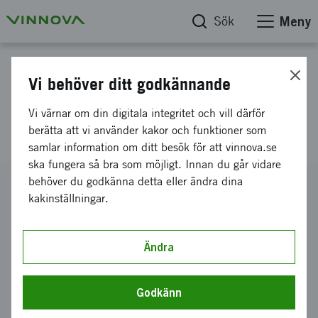
Sök
Meny
Projektdatabas
Vi behöver ditt godkännande
Metallparadoxen och Science
Vi värnar om din digitala integritet och vill därför
centers 3.0
berätta att vi använder kakor och funktioner som
samlar information om ditt besök för att vinnova.se
ska fungera så bra som möjligt. Innan du går vidare
behöver du godkänna detta eller ändra dina
Diarienummer
kakinställningar.
2024-03978
Koordinator
RISE Research Institutes of Sweden AB
Ändra
-
RISE AB -
Digitala System
Bidrag från Vinnova
Godkänn
220 123 kronor