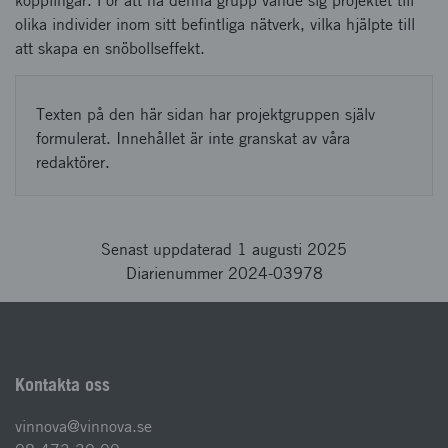
kopplingar. För att nå denna grupp vände sig projektet till
olika individer inom sitt befintliga nätverk, vilka hjälpte till
att skapa en snöbollseffekt.
Texten på den här sidan har projektgruppen själv
formulerat. Innehållet är inte granskat av våra
redaktörer.
Senast uppdaterad 1 augusti 2025
Diarienummer 2024-03978
Kontakta oss
vinnova@vinnova.se