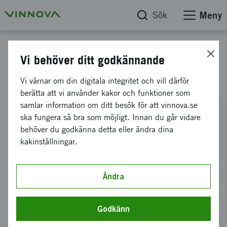
Sök
Meny
Projektdatabas
Vi behöver ditt godkännande
Innovationskliniker
Vi värnar om din digitala integritet och vill därför
berätta att vi använder kakor och funktioner som
samlar information om ditt besök för att vinnova.se
Diarienummer
ska fungera så bra som möjligt. Innan du går vidare
2017-04714
behöver du godkänna detta eller ändra dina
kakinställningar.
Koordinator
Region Västerbotten
Bidrag från Vinnova
Ändra
3 345 000 kronor
Projektets löptid
Godkänn
juni 2017
-
december 2018