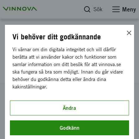
Sök
Meny
Projektdatabas
Vi behöver ditt godkännande
Frivillig
Vi värnar om din digitala integritet och vill därför
branschöverenskommelse för
berätta att vi använder kakor och funktioner som
samlar information om ditt besök för att vinnova.se
Bussbranschen om Geofencing
ska fungera så bra som möjligt. Innan du går vidare
behöver du godkänna detta eller ändra dina
kakinställningar.
Diarienummer
2022-02891
Ändra
Koordinator
Lindholmen Science Park AB
Godkänn
Bidrag från Vinnova
237 800 kronor