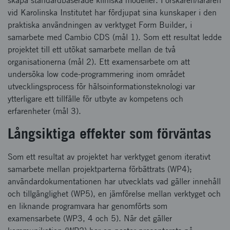
skapa standardbaserade kliniska modeller. Forskaren/läraren
vid Karolinska Institutet har fördjupat sina kunskaper i den
praktiska användningen av verktyget Form Builder, i
samarbete med Cambio CDS (mål 1). Som ett resultat ledde
projektet till ett utökat samarbete mellan de två
organisationerna (mål 2). Ett examensarbete om att
undersöka low code-programmering inom området
utvecklingsprocess för hälsoinformationsteknologi var
ytterligare ett tillfälle för utbyte av kompetens och
erfarenheter (mål 3).
Långsiktiga effekter som förväntas
Som ett resultat av projektet har verktyget genom iterativt
samarbete mellan projektparterna förbättrats (WP4);
användardokumentationen har utvecklats vad gäller innehåll
och tillgänglighet (WP5), en jämförelse mellan verktyget och
en liknande programvara har genomförts som
examensarbete (WP3, 4 och 5). När det gäller