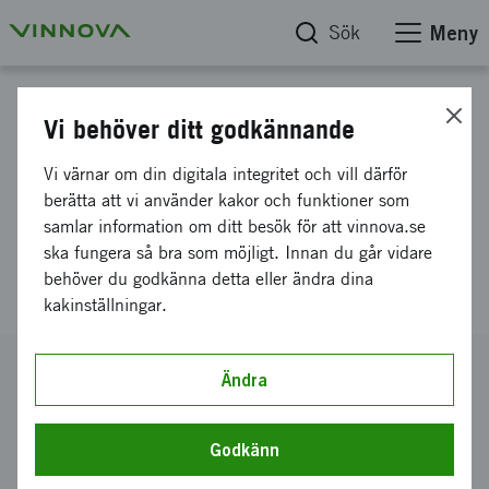
Sök
Meny
Projektdatabas
Vi behöver ditt godkännande
Främjande av öppna
Vi värnar om din digitala integritet och vill därför
medicinskinformatiska
berätta att vi använder kakor och funktioner som
samlar information om ditt besök för att vinnova.se
applikationer i den pågående
ska fungera så bra som möjligt. Innan du går vidare
digitaliseringen av sjukvården
behöver du godkänna detta eller ändra dina
kakinställningar.
Diarienummer
Ändra
2021-04139
Koordinator
Godkänn
Cambio CDS AB