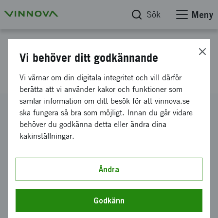
Sök
Meny
Projektdatabas
Vi behöver ditt godkännande
Fire rescue in mines
Vi värnar om din digitala integritet och vill därför
berätta att vi använder kakor och funktioner som
samlar information om ditt besök för att vinnova.se
Diarienummer
ska fungera så bra som möjligt. Innan du går vidare
2014-05152
behöver du godkänna detta eller ändra dina
kakinställningar.
Koordinator
Mälardalens högskola
-
Robotdalen, Västerås
Bidrag från Vinnova
Ändra
327 531 kronor
Projektets löptid
Godkänn
december 2014
-
juni 2015